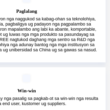
Paglalang
 nga naggukod sa kabag-ohan sa teknolohiya,
la, pagbaligya ug padayon nga pagpalambo sa
Aron mapalambo ang labi ka abante, komportable,
ot ug luwas nga mga produkto sa pasundayag sa
REE nagtukod daghang mga sentro sa R&D nga
ohiya nga adunay bantog nga mga institusyon sa
a ug unibersidad sa China ug sa gawas sa nasud.
Win-win
ga pasalig sa pagkab-ot sa win-win nga resulta
 end user, kustomer ug suppliers.