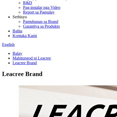
R&D
Pag-instalar nga Video
Report sa Pagsulay
Serbisyo
Pamuhunan sa Brand
Garantiya sa Produkto
Balita
Kontaka Kami
English
Balay
Mahitungod ni Leacree
Leacree Brand
Leacree Brand