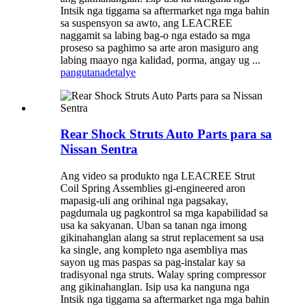
Intsik nga tiggama sa aftermarket nga mga bahin
sa suspensyon sa awto, ang LEACREE
naggamit sa labing bag-o nga estado sa mga
proseso sa paghimo sa arte aron masiguro ang
labing maayo nga kalidad, porma, angay ug ...
pangutana
detalye
Rear Shock Struts Auto Parts para sa
Nissan Sentra
Ang video sa produkto nga LEACREE Strut
Coil Spring Assemblies gi-engineered aron
mapasig-uli ang orihinal nga pagsakay,
pagdumala ug pagkontrol sa mga kapabilidad sa
usa ka sakyanan. Uban sa tanan nga imong
gikinahanglan alang sa strut replacement sa usa
ka single, ang kompleto nga asembliya mas
sayon ​​ug mas paspas sa pag-instalar kay sa
tradisyonal nga struts. Walay spring compressor
ang gikinahanglan. Isip usa ka nanguna nga
Intsik nga tiggama sa aftermarket nga mga bahin