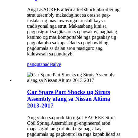
Ang LEACREE aftermarket shock absorber ug
strut assembly makadaginot sa oras sa pag-
instalar ug mas luwas nga i-install kaysa
tradisyonal nga strut. Makatabang kini sa
pagpasig-uli sa gitas-on sa pagsakay, paghatag
kanimo og mas komportable nga pagsakay ug
pagpalambo sa kapasidad sa paghawid ug
pagdumala sa dalan aron masiguro ang
kaluwasan sa pagdrayb.
pangutana
detalye
Car Spare Part Shocks ug Struts
Assembly alang sa Nissan Altima
2013-2017
Ang video sa produkto nga LEACREE Strut
Coil Spring Assemblies gi-engineered aron
mapasig-uli ang orihinal nga pagsakay,
pagdumala ug pagkontrol sa mga kapabilidad sa