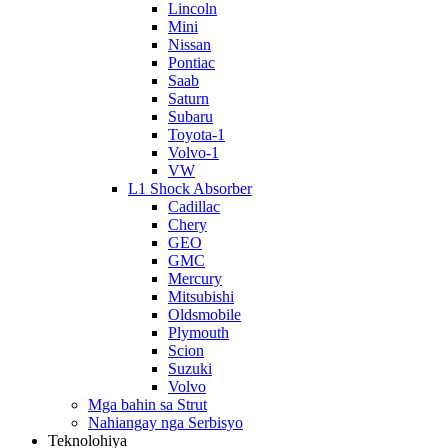
Lincoln
Mini
Nissan
Pontiac
Saab
Saturn
Subaru
Toyota-1
Volvo-1
VW
L1 Shock Absorber
Cadillac
Chery
GEO
GMC
Mercury
Mitsubishi
Oldsmobile
Plymouth
Scion
Suzuki
Volvo
Mga bahin sa Strut
Nahiangay nga Serbisyo
Teknolohiya