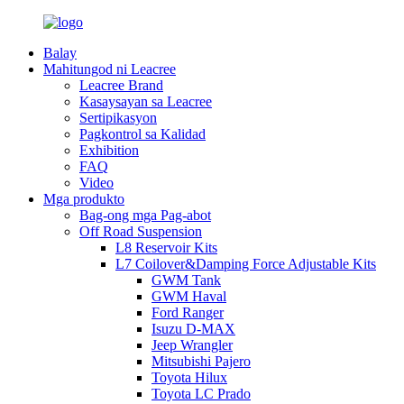
Balay
Mahitungod ni Leacree
Leacree Brand
Kasaysayan sa Leacree
Sertipikasyon
Pagkontrol sa Kalidad
Exhibition
FAQ
Video
Mga produkto
Bag-ong mga Pag-abot
Off Road Suspension
L8 Reservoir Kits
L7 Coilover&Damping Force Adjustable Kits
GWM Tank
GWM Haval
Ford Ranger
Isuzu D-MAX
Jeep Wrangler
Mitsubishi Pajero
Toyota Hilux
Toyota LC Prado