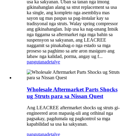
usa ka sakyanan. Uban sa tanan nga imong
gikinahanglan alang sa strut replacement sa usa
ka single, ang kompleto nga asembliya mas
sayon ​​ug mas paspas sa pag-instalar kay sa
tradisyonal nga struts. Walay spring compressor
ang gikinahanglan. Isip usa ka nag-unang Intsik
nga tiggama sa aftermarket nga mga bahin sa
suspensyon sa sakyanan, ang LEACREE
naggamit sa pinakabag-o nga estado sa mga
proseso sa paghimo sa arte aron masiguro ang
labaw nga kalidad, porma, angay ug f...
pangutana
detalye
Wholesale Aftermarket Parts Shocks
ug Struts para sa Nissan Quest
Ang LEACREE aftermarket shocks ug struts gi-
engineered aron mapasig-uli ang orihinal nga
pagsakay, pagdumala ug pagkontrol sa mga
kapabilidad sa usa ka sakyanan.
pangutana
detalye