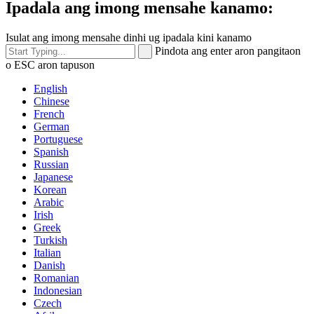
Ipadala ang imong mensahe kanamo:
Isulat ang imong mensahe dinhi ug ipadala kini kanamo
Pindota ang enter aron pangitaon
o ESC aron tapuson
English
Chinese
French
German
Portuguese
Spanish
Russian
Japanese
Korean
Arabic
Irish
Greek
Turkish
Italian
Danish
Romanian
Indonesian
Czech