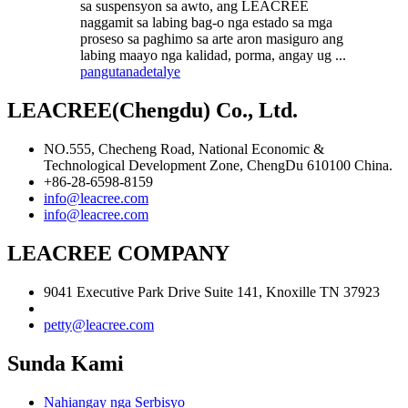
sa suspensyon sa awto, ang LEACREE
naggamit sa labing bag-o nga estado sa mga
proseso sa paghimo sa arte aron masiguro ang
labing maayo nga kalidad, porma, angay ug ...
pangutana
detalye
LEACREE(Chengdu) Co., Ltd.
NO.555, Checheng Road, National Economic &
Technological Development Zone, ChengDu 610100 China.
+86-28-6598-8159
info@leacree.com
info@leacree.com
LEACREE COMPANY
9041 Executive Park Drive Suite 141, Knoxille TN 37923
petty@leacree.com
Sunda Kami
Nahiangay nga Serbisyo