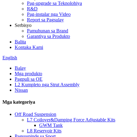
Pag-upgrade sa Teknolohiya
R&D
Pag-instalar nga Video
Report sa Pagsulay
Serbisyo
Pamuhunan sa Brand
Garantiya sa Produkto
Balita
Kontaka Kami
English
Balay
Mga produkto
Pagpuli sa OE
L2 Kumpleto nga Strut Assembly
Nissan
Mga kategoriya
Off Road Suspension
L7 Coilover&Damping Force Adjustable Kits
GWM Tank
L8 Reservoir Kits
Pagsuspinde sa Sport