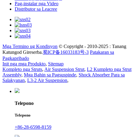
Pag-instalar nga Video
Distributor sa Leacree
Mga Termino ug Kondisyon
© Copyright - 2010-2025 : Tanang
Katungod Gireserba.
蜀ICP备16033183号-3
Patakaran sa
Pagkapribado
Init nga mga Produkto
,
Sitemap
Kompleto nga Struts
,
Air Suspension Strut
,
L2 Kumpleto nga Strut
Assembly
,
Mga Bahin sa Pagsuspinde
,
Shock Absorber Para sa
Salakyanan
,
L3-2 Air Suspension
,
Telepono
Telepono
+86-28-6598-8159