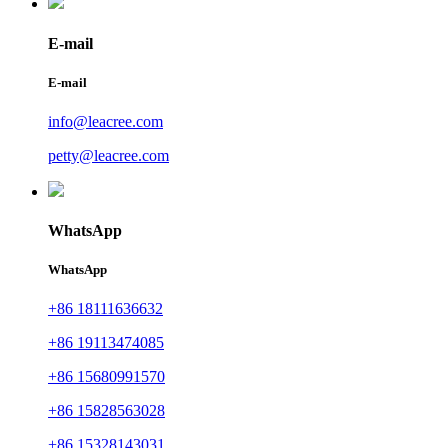
E-mail
E-mail
info@leacree.com
petty@leacree.com
WhatsApp
WhatsApp
+86 18111636632
+86 19113474085
+86 15680991570
+86 15828563028
+86 15328143031