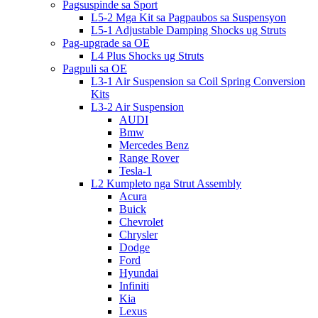
Pagsuspinde sa Sport
L5-2 Mga Kit sa Pagpaubos sa Suspensyon
L5-1 Adjustable Damping Shocks ug Struts
Pag-upgrade sa OE
L4 Plus Shocks ug Struts
Pagpuli sa OE
L3-1 Air Suspension sa Coil Spring Conversion
Kits
L3-2 Air Suspension
AUDI
Bmw
Mercedes Benz
Range Rover
Tesla-1
L2 Kumpleto nga Strut Assembly
Acura
Buick
Chevrolet
Chrysler
Dodge
Ford
Hyundai
Infiniti
Kia
Lexus