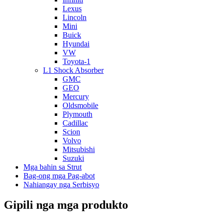
Lexus
Lincoln
Mini
Buick
Hyundai
VW
Toyota-1
L1 Shock Absorber
GMC
GEO
Mercury
Oldsmobile
Plymouth
Cadillac
Scion
Volvo
Mitsubishi
Suzuki
Mga bahin sa Strut
Bag-ong mga Pag-abot
Nahiangay nga Serbisyo
Gipili nga mga produkto