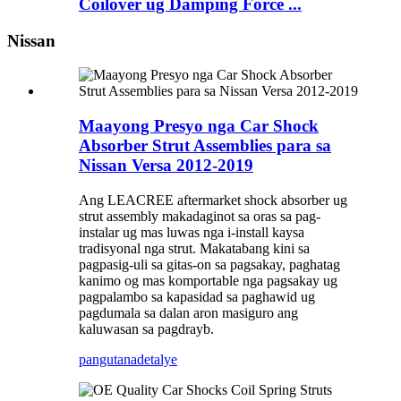
Coilover ug Damping Force ...
Nissan
Maayong Presyo nga Car Shock
Absorber Strut Assemblies para sa
Nissan Versa 2012-2019
Ang LEACREE aftermarket shock absorber ug
strut assembly makadaginot sa oras sa pag-
instalar ug mas luwas nga i-install kaysa
tradisyonal nga strut. Makatabang kini sa
pagpasig-uli sa gitas-on sa pagsakay, paghatag
kanimo og mas komportable nga pagsakay ug
pagpalambo sa kapasidad sa paghawid ug
pagdumala sa dalan aron masiguro ang
kaluwasan sa pagdrayb.
pangutana
detalye