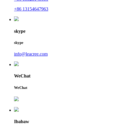
+86 13154647963
skype
skype
info@leacree.com
WeChat
WeChat
Ibabaw