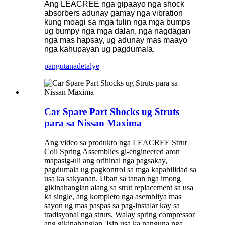
Ang LEACREE nga gipaayo nga shock
absorbers adunay gamay nga vibration
kung moagi sa mga tulin nga mga bumps
ug bumpy nga mga dalan, nga nagdagan
nga mas hapsay, ug adunay mas maayo
nga kahupayan ug pagdumala.
pangutana
detalye
Car Spare Part Shocks ug Struts
para sa Nissan Maxima
Ang video sa produkto nga LEACREE Strut
Coil Spring Assemblies gi-engineered aron
mapasig-uli ang orihinal nga pagsakay,
pagdumala ug pagkontrol sa mga kapabilidad sa
usa ka sakyanan. Uban sa tanan nga imong
gikinahanglan alang sa strut replacement sa usa
ka single, ang kompleto nga asembliya mas
sayon ​​ug mas paspas sa pag-instalar kay sa
tradisyonal nga struts. Walay spring compressor
ang gikinahanglan. Isip usa ka nanguna nga