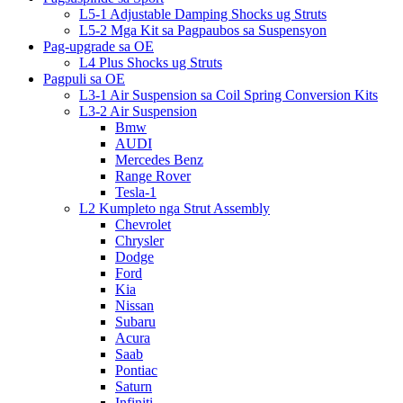
L5-1 Adjustable Damping Shocks ug Struts
L5-2 Mga Kit sa Pagpaubos sa Suspensyon
Pag-upgrade sa OE
L4 Plus Shocks ug Struts
Pagpuli sa OE
L3-1 Air Suspension sa Coil Spring Conversion Kits
L3-2 Air Suspension
Bmw
AUDI
Mercedes Benz
Range Rover
Tesla-1
L2 Kumpleto nga Strut Assembly
Chevrolet
Chrysler
Dodge
Ford
Kia
Nissan
Subaru
Acura
Saab
Pontiac
Saturn
Infiniti