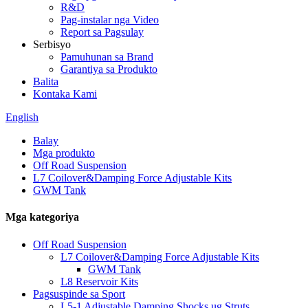
R&D
Pag-instalar nga Video
Report sa Pagsulay
Serbisyo
Pamuhunan sa Brand
Garantiya sa Produkto
Balita
Kontaka Kami
English
Balay
Mga produkto
Off Road Suspension
L7 Coilover&Damping Force Adjustable Kits
GWM Tank
Mga kategoriya
Off Road Suspension
L7 Coilover&Damping Force Adjustable Kits
GWM Tank
L8 Reservoir Kits
Pagsuspinde sa Sport
L5-1 Adjustable Damping Shocks ug Struts