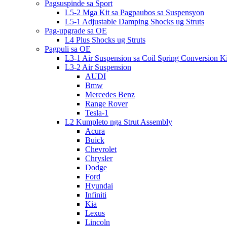
Pagsuspinde sa Sport
L5-2 Mga Kit sa Pagpaubos sa Suspensyon
L5-1 Adjustable Damping Shocks ug Struts
Pag-upgrade sa OE
L4 Plus Shocks ug Struts
Pagpuli sa OE
L3-1 Air Suspension sa Coil Spring Conversion Ki
L3-2 Air Suspension
AUDI
Bmw
Mercedes Benz
Range Rover
Tesla-1
L2 Kumpleto nga Strut Assembly
Acura
Buick
Chevrolet
Chrysler
Dodge
Ford
Hyundai
Infiniti
Kia
Lexus
Lincoln