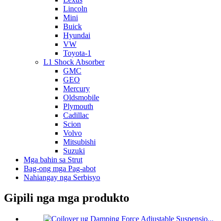
Lincoln
Mini
Buick
Hyundai
VW
Toyota-1
L1 Shock Absorber
GMC
GEO
Mercury
Oldsmobile
Plymouth
Cadillac
Scion
Volvo
Mitsubishi
Suzuki
Mga bahin sa Strut
Bag-ong mga Pag-abot
Nahiangay nga Serbisyo
Gipili nga mga produkto