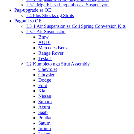
L5-2 Mga Kit sa Pagpaubos sa Suspensyon
Pag-upgrade sa OE
L4 Plus Shocks ug Struts
Pagpuli sa OE
L3-1 Air Suspension sa Coil Spring Conversion Kits
L3-2 Air Suspension
Bmw
AUDI
Mercedes Benz
Range Rover
Tesla-1
L2 Kumpleto nga Strut Assembly
Chevrolet
Chrysler
Dodge
Ford
Kia
Nissan
Subaru
Acura
Saab
Pontiac
Saturn
Infiniti
Lexus