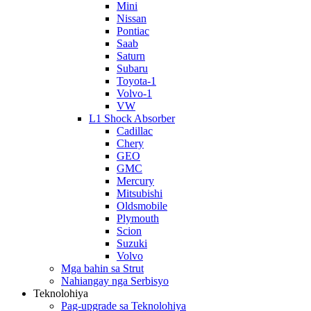
Mini
Nissan
Pontiac
Saab
Saturn
Subaru
Toyota-1
Volvo-1
VW
L1 Shock Absorber
Cadillac
Chery
GEO
GMC
Mercury
Mitsubishi
Oldsmobile
Plymouth
Scion
Suzuki
Volvo
Mga bahin sa Strut
Nahiangay nga Serbisyo
Teknolohiya
Pag-upgrade sa Teknolohiya