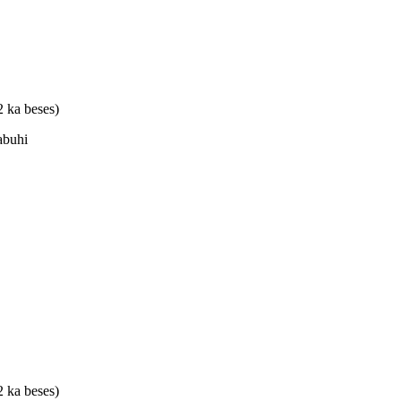
2 ka beses)
abuhi
2 ka beses)