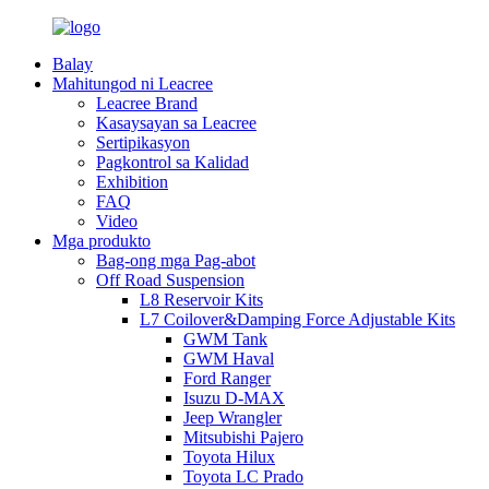
Balay
Mahitungod ni Leacree
Leacree Brand
Kasaysayan sa Leacree
Sertipikasyon
Pagkontrol sa Kalidad
Exhibition
FAQ
Video
Mga produkto
Bag-ong mga Pag-abot
Off Road Suspension
L8 Reservoir Kits
L7 Coilover&Damping Force Adjustable Kits
GWM Tank
GWM Haval
Ford Ranger
Isuzu D-MAX
Jeep Wrangler
Mitsubishi Pajero
Toyota Hilux
Toyota LC Prado