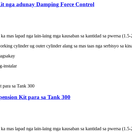
Kit nga adunay Damping Force Control
ka mas lapad nga lain-laing mga kausaban sa kantidad sa pwersa (1.5-
rking cylinder ug outer cylinder alang sa mas taas nga serbisyo sa kin
pagsakay
-instalar
pension Kit para sa Tank 300
ka mas lapad nga lain-laing mga kausaban sa kantidad sa pwersa (1.5-